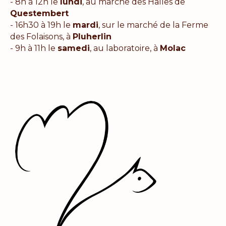
- 8h à 12h le
lundi
, au marché des Halles de
Questembert
- 16h30 à 19h le
mardi
, sur le marché de la Ferme
des Folaisons, à
Pluherlin
- 9h à 11h le
samedi
, au laboratoire, à
Molac